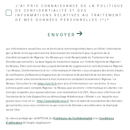
J'AI PRIS CONNAISSANCE DE LA POLITIQUE
DE CONFIDENTIALITÉ ET DES
INFORMATIONS RELATIVES AU TRAITEMENT
DE MES DONNÉES PERSONNELLES (*)*
ENVOYER
Les informations recueillies sur ce formulaire sont enregistrées dans un fichier informatisé
par La Boite Immo agissant comme Sous-traitant du traitement pour la gestion de la
clientèle/prospects de l'Agence / du Réseau qui reste Responsable du Traitement de vos
Données personnelles. La base légale du traitement repose sur l'intérêt légitime de l'Agence /
du Réseau. Elles sont conservées jusqu'à demande de suppression et sont destinées à l'Agence
/ au Réseau. Conformément à la loi « informatique et libertés », vous disposez des droits d’accès,
de rectification, d’effacement, d’opposition, de limitation et de portabilité de vos données. Vous
pouvez retirer votre consentement à tout moment en contactant directement l’Agence / Le
Réseau. Consultez le site
https://cnil.fr/fr
pour plus d’informations sur vos droits. Si vous
estimez, après avoir contacté l'Agence / le Réseau, que vos droits « Informatique et Libertés » ne
sont pas respectés, vous pouvez adresser une réclamation à la CNIL. Nous vous informons de
l’existence de la liste d'opposition au démarchage téléphonique « Bloctel », sur laquelle vous
pouvez vous inscrire ici :
https://www.bloctel.gouv.fr
. Dans le cadre de la protection des Données
personnelles, nous vous invitons à ne pas inscrire de Données sensibles dans le champ de
saisie libre.
Ce site est protégé par reCAPTCHA, les
Politiques de Confidentialité
et es
Conditions
d'utilisation
de Google s'appliquent.