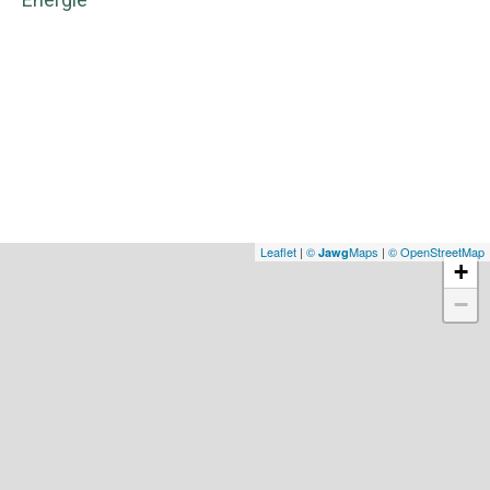
Leaflet
|
©
Maps
|
© OpenStreetMap
Jawg
+
−