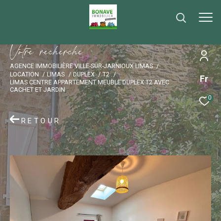
V
o
t
r
e
r
e
c
h
e
r
c
h
e
AGENCE IMMOBILIÈRE VILLE-SUR-JARNIOUX LIMAS
LOCATION
LIMAS
DUPLEX
T2
Fr
LIMAS CENTRE APPARTEMENT MEUBLE DUPLEX T2 AVEC
CACHET ET JARDIN
0
RETOUR