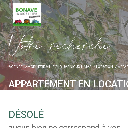
V
o
t
r
e
r
e
c
h
e
r
c
h
e
AGENCE IMMOBILIÈRE VILLE-SUR-JARNIOUX LIMAS
LOCATION
APPA
APPARTEMENT EN LOCAT
DÉSOLÉ
aucun bien ne correspond à vos