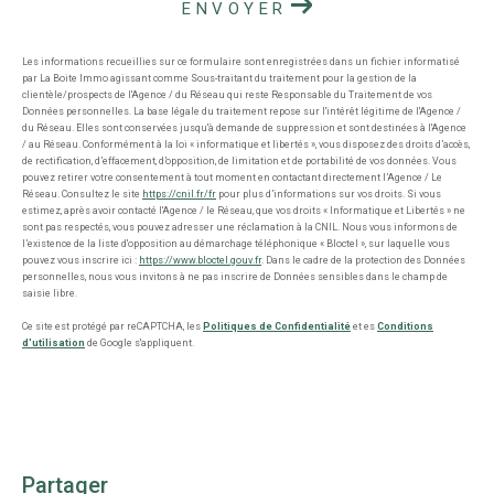
ENVOYER
Les informations recueillies sur ce formulaire sont enregistrées dans un fichier informatisé
par La Boite Immo agissant comme Sous-traitant du traitement pour la gestion de la
clientèle/prospects de l'Agence / du Réseau qui reste Responsable du Traitement de vos
Données personnelles. La base légale du traitement repose sur l'intérêt légitime de l'Agence /
du Réseau. Elles sont conservées jusqu'à demande de suppression et sont destinées à l'Agence
/ au Réseau. Conformément à la loi « informatique et libertés », vous disposez des droits d’accès,
de rectification, d’effacement, d’opposition, de limitation et de portabilité de vos données. Vous
pouvez retirer votre consentement à tout moment en contactant directement l’Agence / Le
Réseau. Consultez le site
https://cnil.fr/fr
pour plus d’informations sur vos droits. Si vous
estimez, après avoir contacté l'Agence / le Réseau, que vos droits « Informatique et Libertés » ne
sont pas respectés, vous pouvez adresser une réclamation à la CNIL. Nous vous informons de
l’existence de la liste d'opposition au démarchage téléphonique « Bloctel », sur laquelle vous
pouvez vous inscrire ici :
https://www.bloctel.gouv.fr
. Dans le cadre de la protection des Données
personnelles, nous vous invitons à ne pas inscrire de Données sensibles dans le champ de
saisie libre.
Ce site est protégé par reCAPTCHA, les
Politiques de Confidentialité
et es
Conditions
d'utilisation
de Google s'appliquent.
partager