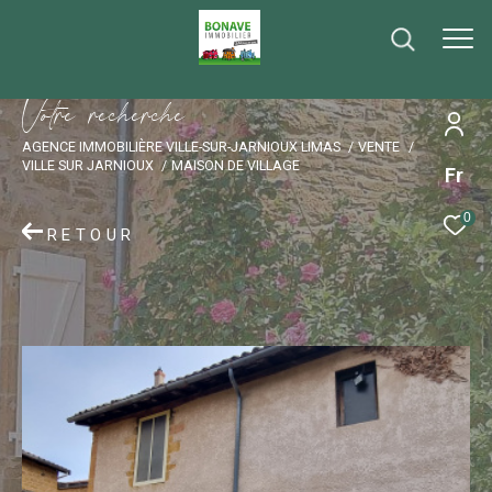
V
o
t
r
e
r
e
c
h
e
r
c
h
e
AGENCE IMMOBILIÈRE VILLE-SUR-JARNIOUX LIMAS
VENTE
VILLE SUR JARNIOUX
MAISON DE VILLAGE
Fr
0
RETOUR