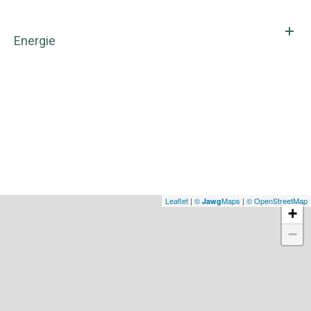
Energie
Leaflet
|
©
Maps
|
© OpenStreetMap
Jawg
+
−