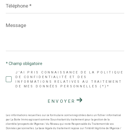
Téléphone
*
Message
*
* Champ obligatoire
J'AI PRIS CONNAISSANCE DE LA POLITIQUE
DE CONFIDENTIALITÉ ET DES
INFORMATIONS RELATIVES AU TRAITEMENT
DE MES DONNÉES PERSONNELLES (*)*
ENVOYER
Les informations recueillies sur ce formulaire sont enregistrées dans un fichier informatisé
par La Boite Immo agissant comme Sous-traitant du traitement pour la gestion de la
clientèle/prospects de l'Agence / du Réseau qui reste Responsable du Traitement de vos
Données personnelles. La base légale du traitement repose sur l'intérêt légitime de l'Agence /