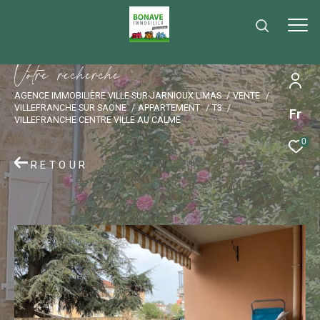
V
o
t
r
e
r
e
c
h
e
r
c
h
e
AGENCE IMMOBILIÈRE VILLE-SUR-JARNIOUX LIMAS
VENTE
VILLEFRANCHE SUR SAONE
APPARTEMENT
T3
Fr
VILLEFRANCHE CENTRE VILLE AU CALME
0
RETOUR