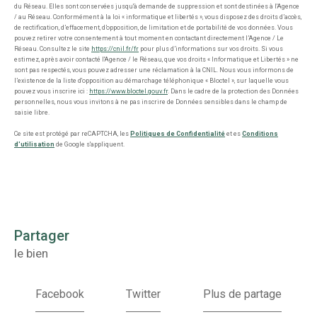
du Réseau. Elles sont conservées jusqu'à demande de suppression et sont destinées à l'Agence
/ au Réseau. Conformément à la loi « informatique et libertés », vous disposez des droits d’accès,
de rectification, d’effacement, d’opposition, de limitation et de portabilité de vos données. Vous
pouvez retirer votre consentement à tout moment en contactant directement l’Agence / Le
Réseau. Consultez le site
https://cnil.fr/fr
pour plus d’informations sur vos droits. Si vous
estimez, après avoir contacté l'Agence / le Réseau, que vos droits « Informatique et Libertés » ne
sont pas respectés, vous pouvez adresser une réclamation à la CNIL. Nous vous informons de
l’existence de la liste d'opposition au démarchage téléphonique « Bloctel », sur laquelle vous
pouvez vous inscrire ici :
https://www.bloctel.gouv.fr
. Dans le cadre de la protection des Données
personnelles, nous vous invitons à ne pas inscrire de Données sensibles dans le champ de
saisie libre.
Ce site est protégé par reCAPTCHA, les
Politiques de Confidentialité
et es
Conditions
d'utilisation
de Google s'appliquent.
partager
le bien
Facebook
Twitter
Plus de partage