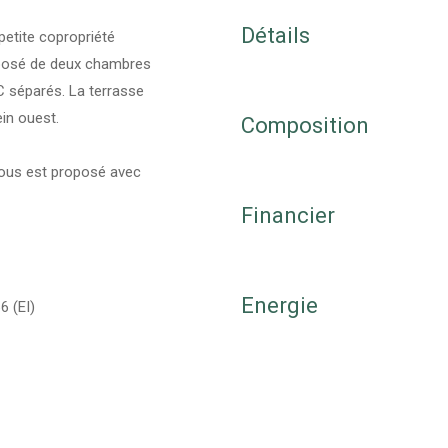
Détails
petite copropriété
omposé de deux chambres
C séparés. La terrasse
ein ouest.
Composition
vous est proposé avec
Financier
Energie
 (EI)