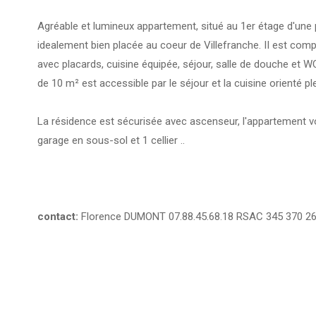
Agréable et lumineux appartement, situé au 1er étage d'une 
idealement bien placée au coeur de Villefranche. II est c
avec placards, cuisine équipée, séjour, salle de douche et W
de 10 m² est accessible par le séjour et la cuisine orienté pl
La résidence est sécurisée avec ascenseur, l'appartement 
garage en sous-sol et 1 cellier ..
contact:
Florence DUMONT 07.88.45.68.18 RSAC 345 370 266