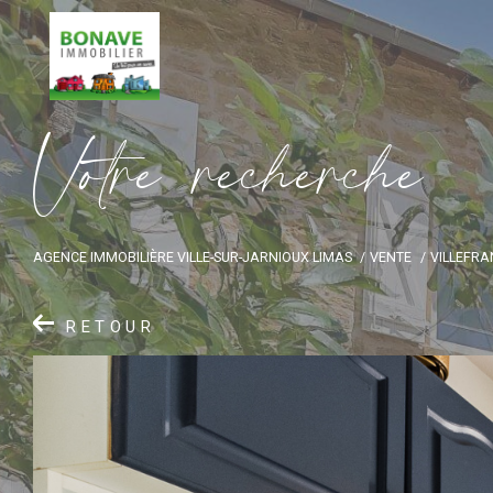
V
o
t
r
e
r
e
c
h
e
r
c
h
e
AGENCE IMMOBILIÈRE VILLE-SUR-JARNIOUX LIMAS
VENTE
VILLEFR
RETOUR