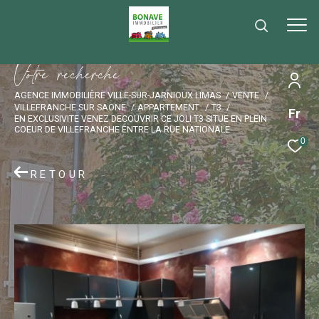
V
o
t
r
e
r
e
c
h
e
r
c
h
e
AGENCE IMMOBILIÈRE VILLE-SUR-JARNIOUX LIMAS
VENTE
VILLEFRANCHE SUR SAONE
APPARTEMENT
T3
Fr
EN EXCLUSIVITE VENEZ DECOUVRIR CE JOLI T3 SITUE EN PLEIN
COEUR DE VILLEFRANCHE ENTRE LA RUE NATIONALE
0
RETOUR