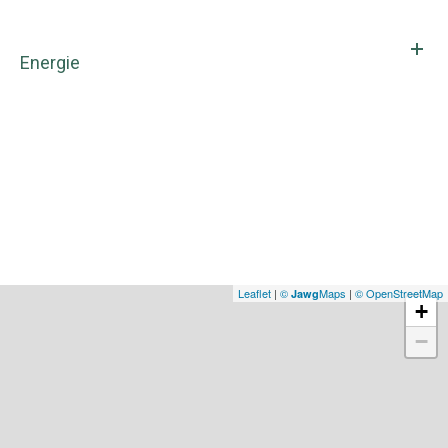
Energie
Leaflet
|
©
Maps
|
© OpenStreetMap
Jawg
+
−