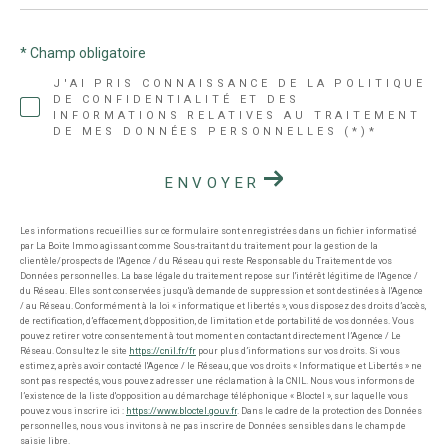
* Champ obligatoire
J'AI PRIS CONNAISSANCE DE LA POLITIQUE
DE CONFIDENTIALITÉ ET DES
INFORMATIONS RELATIVES AU TRAITEMENT
DE MES DONNÉES PERSONNELLES (*)*
ENVOYER
Les informations recueillies sur ce formulaire sont enregistrées dans un fichier informatisé
par La Boite Immo agissant comme Sous-traitant du traitement pour la gestion de la
clientèle/prospects de l'Agence / du Réseau qui reste Responsable du Traitement de vos
Données personnelles. La base légale du traitement repose sur l'intérêt légitime de l'Agence /
du Réseau. Elles sont conservées jusqu'à demande de suppression et sont destinées à l'Agence
/ au Réseau. Conformément à la loi « informatique et libertés », vous disposez des droits d’accès,
de rectification, d’effacement, d’opposition, de limitation et de portabilité de vos données. Vous
pouvez retirer votre consentement à tout moment en contactant directement l’Agence / Le
Réseau. Consultez le site
https://cnil.fr/fr
pour plus d’informations sur vos droits. Si vous
estimez, après avoir contacté l'Agence / le Réseau, que vos droits « Informatique et Libertés » ne
sont pas respectés, vous pouvez adresser une réclamation à la CNIL. Nous vous informons de
l’existence de la liste d'opposition au démarchage téléphonique « Bloctel », sur laquelle vous
pouvez vous inscrire ici :
https://www.bloctel.gouv.fr
. Dans le cadre de la protection des Données
personnelles, nous vous invitons à ne pas inscrire de Données sensibles dans le champ de
saisie libre.