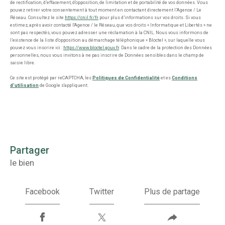
de rectification, d’effacement, d’opposition, de limitation et de portabilité de vos données. Vous
pouvez retirer votre consentement à tout moment en contactant directement l’Agence / Le
Réseau. Consultez le site
https://cnil.fr/fr
pour plus d’informations sur vos droits. Si vous
estimez, après avoir contacté l'Agence / le Réseau, que vos droits « Informatique et Libertés » ne
sont pas respectés, vous pouvez adresser une réclamation à la CNIL. Nous vous informons de
l’existence de la liste d'opposition au démarchage téléphonique « Bloctel », sur laquelle vous
pouvez vous inscrire ici :
https://www.bloctel.gouv.fr
. Dans le cadre de la protection des Données
personnelles, nous vous invitons à ne pas inscrire de Données sensibles dans le champ de
saisie libre.
Ce site est protégé par reCAPTCHA, les
Politiques de Confidentialité
et es
Conditions
d'utilisation
de Google s'appliquent.
partager
le bien
Facebook
Twitter
Plus de partage