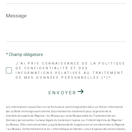
Message
*
* Champ obligatoire
J'AI PRIS CONNAISSANCE DE LA POLITIQUE
DE CONFIDENTIALITÉ ET DES
INFORMATIONS RELATIVES AU TRAITEMENT
DE MES DONNÉES PERSONNELLES (*)*
ENVOYER
Les informations recueillies sur ce formulaire sont enregistrées dans un fichier informatisé
par La Boite Immo agissant comme Sous-traitant du traitement pour la gestion de la
clientèle/prospects de l'Agence / du Réseau qui reste Responsable du Traitement de vos
Données personnelles. La base légale du traitement repose sur l'intérêt légitime de l'Agence /
du Réseau. Elles sont conservées jusqu'à demande de suppression et sont destinées à l'Agence
/ au Réseau. Conformément à la loi « informatique et libertés », vous disposez des droits d’accès,