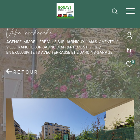
V
o
t
r
e
r
e
c
h
e
r
c
h
e
AGENCE IMMOBILIÈRE VILLE-SUR-JARNIOUX LIMAS
VENTE
VILLEFRANCHE SUR SAONE
APPARTEMENT
T3
Fr
EN EXCLUSIVITE T3 AVEC TERRASSE ET 2 JARDINS GARAGE
0
RETOUR