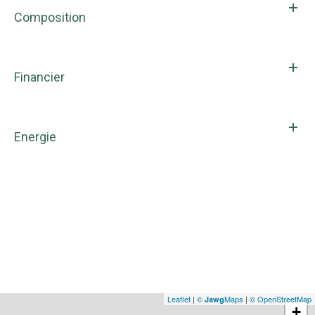
Composition
Financier
Energie
Leaflet
|
©
Maps
|
© OpenStreetMap
Jawg
+