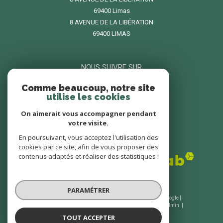
69400
limas
8 AVENUE DE LA LIBÉRATION
69400 LIMAS
NOUS SUIVRE SUR
Comme beaucoup, notre site
utilise les cookies
On aimerait vous accompagner pendant
votre visite.
En poursuivant, vous acceptez l'utilisation des
ADHÉRENTS
cookies par ce site, afin de vous proposer des
contenus adaptés et réaliser des statistiques !
PARAMÉTRER
© 2026 | Tous droits réservés | Traduction powered by Google |
Nos honoraires
Plan du site
Mentions légales
Admin
Nos liens
Politique RGPD
Cookies
TOUT ACCEPTER