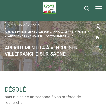
V
o
t
r
e
r
e
c
h
e
r
c
h
e
AGENCE IMMOBILIÈRE VILLE-SUR-JARNIOUX LIMAS
VENTE
VILLEFRANCHE SUR SAONE
APPARTEMENT
T4
Fr
APPARTEMENT T4 À VENDRE SUR
0
VILLEFRANCHE-SUR-SAONE
DÉSOLÉ
aucun bien ne correspond à vos critères de
recherche