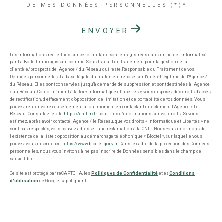
DE MES DONNÉES PERSONNELLES (*)*
ENVOYER
Les informations recueillies sur ce formulaire sont enregistrées dans un fichier informatisé
par La Boite Immo agissant comme Sous-traitant du traitement pour la gestion de la
clientèle/prospects de l'Agence / du Réseau qui reste Responsable du Traitement de vos
Données personnelles. La base légale du traitement repose sur l'intérêt légitime de l'Agence /
du Réseau. Elles sont conservées jusqu'à demande de suppression et sont destinées à l'Agence
/ au Réseau. Conformément à la loi « informatique et libertés », vous disposez des droits d’accès,
de rectification, d’effacement, d’opposition, de limitation et de portabilité de vos données. Vous
pouvez retirer votre consentement à tout moment en contactant directement l’Agence / Le
Réseau. Consultez le site
https://cnil.fr/fr
pour plus d’informations sur vos droits. Si vous
estimez, après avoir contacté l'Agence / le Réseau, que vos droits « Informatique et Libertés » ne
sont pas respectés, vous pouvez adresser une réclamation à la CNIL. Nous vous informons de
l’existence de la liste d'opposition au démarchage téléphonique « Bloctel », sur laquelle vous
pouvez vous inscrire ici :
https://www.bloctel.gouv.fr
. Dans le cadre de la protection des Données
personnelles, nous vous invitons à ne pas inscrire de Données sensibles dans le champ de
saisie libre.
Ce site est protégé par reCAPTCHA, les
Politiques de Confidentialité
et es
Conditions
d'utilisation
de Google s'appliquent.