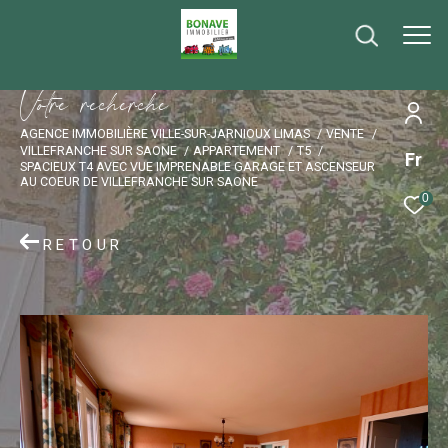
V
o
t
r
e
r
e
c
h
e
r
c
h
e
AGENCE IMMOBILIÈRE VILLE-SUR-JARNIOUX LIMAS
VENTE
VILLEFRANCHE SUR SAONE
APPARTEMENT
T5
Fr
SPACIEUX T4 AVEC VUE IMPRENABLE GARAGE ET ASCENSEUR
AU COEUR DE VILLEFRANCHE SUR SAONE
0
RETOUR