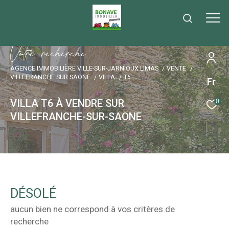
V
o
t
r
e
r
e
c
h
e
r
c
h
e
AGENCE IMMOBILIÈRE VILLE-SUR-JARNIOUX LIMAS
VENTE
VILLEFRANCHE SUR SAONE
VILLA
T6
Fr
VILLA T6 À VENDRE SUR
0
VILLEFRANCHE-SUR-SAONE
DÉSOLÉ
aucun bien ne correspond à vos critères de
recherche