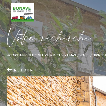
V
o
t
r
e
r
e
c
h
e
r
c
h
e
AGENCE IMMOBILIÈRE VILLE-SUR-JARNIOUX LIMAS
VENTE
FRONTEN
RETOUR