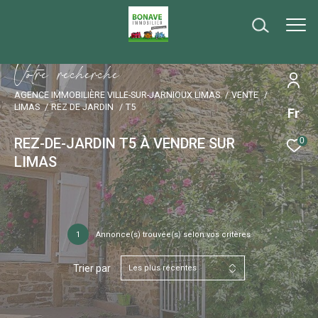
V
o
t
r
e
r
e
c
h
e
r
c
h
e
AGENCE IMMOBILIÈRE VILLE-SUR-JARNIOUX LIMAS
VENTE
LIMAS
REZ DE JARDIN
T5
Fr
REZ-DE-JARDIN T5 À VENDRE SUR
0
LIMAS
1
Annonce(s) trouvée(s) selon vos critères
Trier par
Les plus récentes