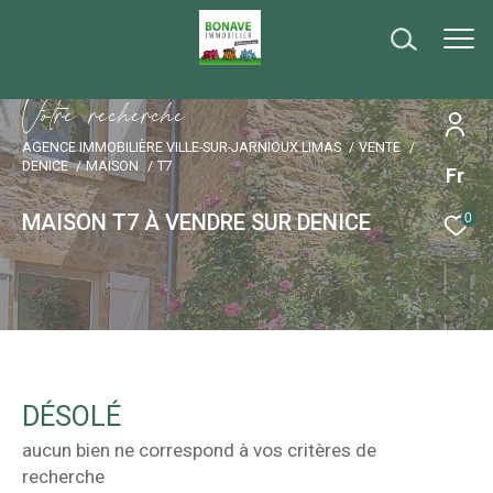
V
o
t
r
e
r
e
c
h
e
r
c
h
e
AGENCE IMMOBILIÈRE VILLE-SUR-JARNIOUX LIMAS
VENTE
DENICE
MAISON
T7
Fr
MAISON T7 À VENDRE SUR DENICE
0
DÉSOLÉ
aucun bien ne correspond à vos critères de
recherche