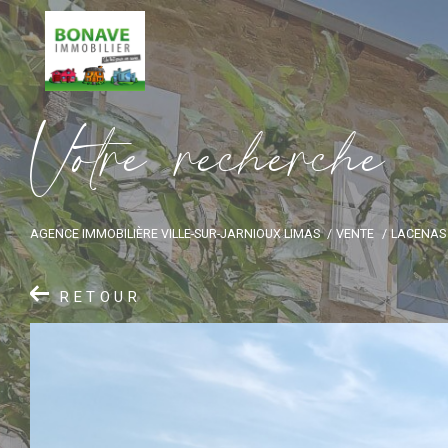
V
o
t
r
e
r
e
c
h
e
r
c
h
e
AGENCE IMMOBILIÈRE VILLE-SUR-JARNIOUX LIMAS
VENTE
LACENAS
RETOUR