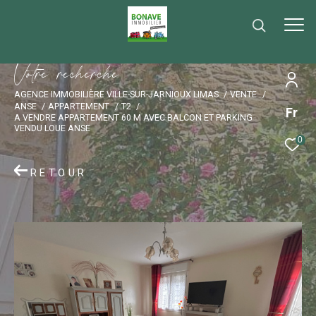
V
o
t
r
e
r
e
c
h
e
r
c
h
e
AGENCE IMMOBILIÈRE VILLE-SUR-JARNIOUX LIMAS
VENTE
ANSE
APPARTEMENT
T2
Fr
A VENDRE APPARTEMENT 60 M AVEC BALCON ET PARKING
VENDU LOUE ANSE
0
RETOUR