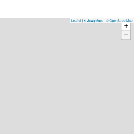
Leaflet
|
©
Maps
|
© OpenStreetMap
Jawg
+
−