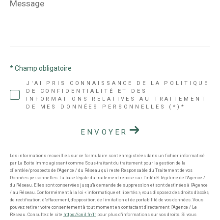
Message
*
* Champ obligatoire
J'AI PRIS CONNAISSANCE DE LA POLITIQUE
DE CONFIDENTIALITÉ ET DES
INFORMATIONS RELATIVES AU TRAITEMENT
DE MES DONNÉES PERSONNELLES (*)*
ENVOYER
Les informations recueillies sur ce formulaire sont enregistrées dans un fichier informatisé
par La Boite Immo agissant comme Sous-traitant du traitement pour la gestion de la
clientèle/prospects de l'Agence / du Réseau qui reste Responsable du Traitement de vos
Données personnelles. La base légale du traitement repose sur l'intérêt légitime de l'Agence /
du Réseau. Elles sont conservées jusqu'à demande de suppression et sont destinées à l'Agence
/ au Réseau. Conformément à la loi « informatique et libertés », vous disposez des droits d’accès,
de rectification, d’effacement, d’opposition, de limitation et de portabilité de vos données. Vous
pouvez retirer votre consentement à tout moment en contactant directement l’Agence / Le
Réseau. Consultez le site
https://cnil.fr/fr
pour plus d’informations sur vos droits. Si vous