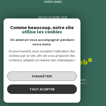
69400 LIMAS
NOUS SUIVRE SUR
Comme beaucoup, notre site
utilise les cookies
On aimerait vous accompagner pendant
votre visite.
En poursuivant, vous acceptez l'utilisation des
ADHÉRENTS
cookies par ce site, afin de vous proposer des
contenus adaptés et réaliser des statistiques !
PARAMÉTRER
© 2026 | Tous droits réservés | Traduction powered by Google |
Nos honoraires
Plan du site
Mentions légales
Admin
Nos liens
Politique RGPD
Cookies
TOUT ACCEPTER