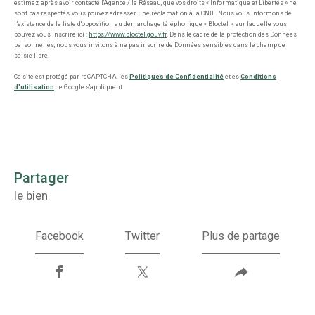
estimez, après avoir contacté l'Agence / le Réseau, que vos droits « Informatique et Libertés » ne
sont pas respectés, vous pouvez adresser une réclamation à la CNIL. Nous vous informons de
l’existence de la liste d'opposition au démarchage téléphonique « Bloctel », sur laquelle vous
pouvez vous inscrire ici :
https://www.bloctel.gouv.fr
. Dans le cadre de la protection des Données
personnelles, nous vous invitons à ne pas inscrire de Données sensibles dans le champ de
saisie libre.
Ce site est protégé par reCAPTCHA, les
Politiques de Confidentialité
et es
Conditions
d'utilisation
de Google s'appliquent.
partager
le bien
Facebook
Twitter
Plus de partage