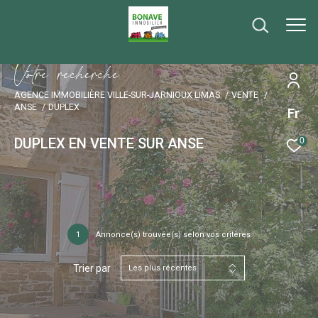
V
o
t
r
e
r
e
c
h
e
r
c
h
e
AGENCE IMMOBILIÈRE VILLE-SUR-JARNIOUX LIMAS
VENTE
ANSE
DUPLEX
Fr
DUPLEX EN VENTE SUR ANSE
0
1
Annonce(s) trouvée(s) selon vos critères
Trier par
Les plus récentes