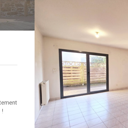
rtement
 !