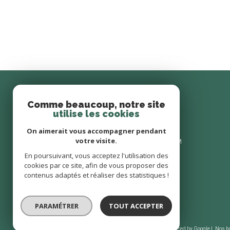
Comme beaucoup, notre site
AGENCE BONAVE IMMOBILIER
utilise les cookies
06 87 49 66 72
On aimerait vous accompagner pendant
votre visite.
CONTACT@BONAVE-IMMOBILIER.COM
8 AVENUE DE LA LIBÉRATION
En poursuivant, vous acceptez l'utilisation des
cookies par ce site, afin de vous proposer des
69400
limas
contenus adaptés et réaliser des statistiques !
8 AVENUE DE LA LIBÉRATION
69400 LIMAS
PARAMÉTRER
TOUT ACCEPTER
© 2026 | Tous droits réservés | Traduction powered by Google |
Nos h