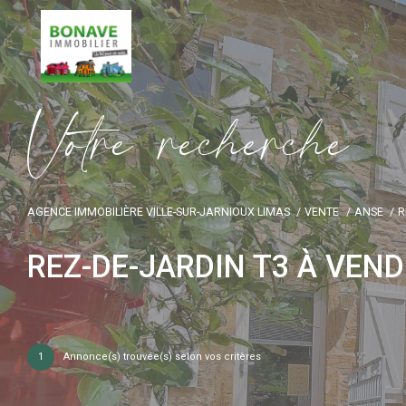
V
o
t
r
e
r
e
c
h
e
r
c
h
e
AGENCE IMMOBILIÈRE VILLE-SUR-JARNIOUX LIMAS
VENTE
ANSE
R
REZ-DE-JARDIN T3 À VEN
1
Annonce(s) trouvée(s) selon vos critères