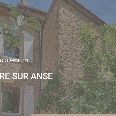
EZ DE JARDIN
T3
DRE SUR ANSE