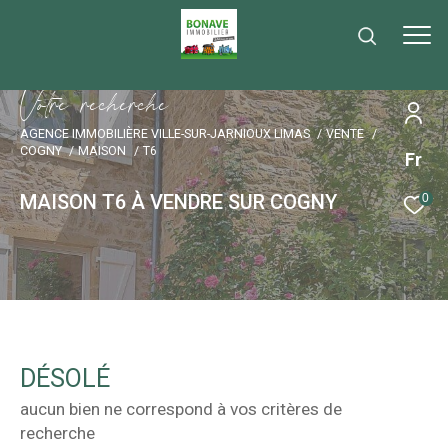
V
o
t
r
e
r
e
c
h
e
r
c
h
e
AGENCE IMMOBILIÈRE VILLE-SUR-JARNIOUX LIMAS
VENTE
COGNY
MAISON
T6
Fr
MAISON T6 À VENDRE SUR COGNY
0
DÉSOLÉ
aucun bien ne correspond à vos critères de
recherche