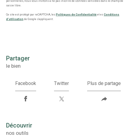
personnelles, nous vous invitons à ne pas inscrire de Données sensibles dans le champ de
saisie libre.
Ce site est protégé par reCAPTCHA, les
Politiques de Confidentialité
et es
Conditions
d'utilisation
de Google s'appliquent.
partager
le bien
Facebook
Twitter
Plus de partage
découvrir
nos outils