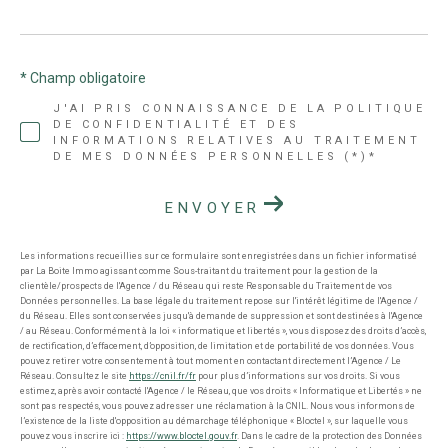
* Champ obligatoire
J'AI PRIS CONNAISSANCE DE LA POLITIQUE
DE CONFIDENTIALITÉ ET DES
INFORMATIONS RELATIVES AU TRAITEMENT
DE MES DONNÉES PERSONNELLES (*)*
ENVOYER
Les informations recueillies sur ce formulaire sont enregistrées dans un fichier informatisé
par La Boite Immo agissant comme Sous-traitant du traitement pour la gestion de la
clientèle/prospects de l'Agence / du Réseau qui reste Responsable du Traitement de vos
Données personnelles. La base légale du traitement repose sur l'intérêt légitime de l'Agence /
du Réseau. Elles sont conservées jusqu'à demande de suppression et sont destinées à l'Agence
/ au Réseau. Conformément à la loi « informatique et libertés », vous disposez des droits d’accès,
de rectification, d’effacement, d’opposition, de limitation et de portabilité de vos données. Vous
pouvez retirer votre consentement à tout moment en contactant directement l’Agence / Le
Réseau. Consultez le site
https://cnil.fr/fr
pour plus d’informations sur vos droits. Si vous
estimez, après avoir contacté l'Agence / le Réseau, que vos droits « Informatique et Libertés » ne
sont pas respectés, vous pouvez adresser une réclamation à la CNIL. Nous vous informons de
l’existence de la liste d'opposition au démarchage téléphonique « Bloctel », sur laquelle vous
pouvez vous inscrire ici :
https://www.bloctel.gouv.fr
. Dans le cadre de la protection des Données