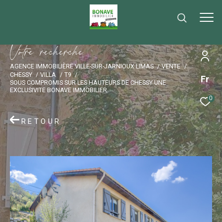
V
o
t
r
e
r
e
c
h
e
r
c
h
e
AGENCE IMMOBILIÈRE VILLE-SUR-JARNIOUX LIMAS
VENTE
CHESSY
VILLA
T9
Fr
SOUS COMPROMIS SUR LES HAUTEURS DE CHESSY UNE
EXCLUSIVITE BONAVE IMMOBILIER
0
RETOUR