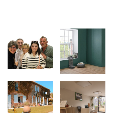
Vous désirez
vendre votre propriété à Ville-sur-
Jarnioux
(Rhône), à
Limas
ou dans la région du
Beaujolais ? Transmettez-nous les caractéristiques
de votre bien à l'aide du formulaire dédié disponible
sur notre site.
Nous mettons notre expertise à votre service pour
produire une estimation de votre propriété à sa plus
juste valeur.
Achat et location de biens immobiliers
Vous recherchez
une maison ou un appartement à
vendre ou à louer
à Villefranche-sur-Saône
?