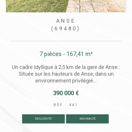
VILLEURBANNE
(69100)
3 pièces - 58,53 m²
 :
Emplacement idéal ! À seulement 200 m du
métro et à deux pas des commerces, profitez
d’un quotidien pratique dans...
215 000 €
REF : 417B
COUP DE COEUR