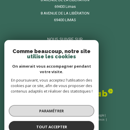
69400
limas
8 AVENUE DE LA LIBÉRATION
69400 LIMAS
NOUS SUIVRE SUR
Comme beaucoup, notre site
utilise les cookies
On aimerait vous accompagner pendant
votre visite.
En poursuivant, vous acceptez l'utilisation des
ADHÉRENTS
cookies par ce site, afin de vous proposer des
contenus adaptés et réaliser des statistiques !
PARAMÉTRER
© 2026 | Tous droits réservés | Traduction powered by Google |
Nos honoraires
Plan du site
Mentions légales
Admin
Nos liens
Politique RGPD
Cookies
TOUT ACCEPTER